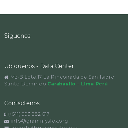
Siguenos
Ubiquenos - Data Center
Mz-B Lote.17 La Rinconada de San Isidro
Santo Domingo
Carabayllo - Lima Perú
Contáctenos
(+511) 993 282 617
info@grammysfox.org
soporte@grammysfox.org