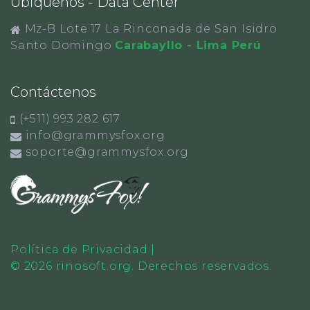
Ubiquenos - Data Center
Mz-B Lote.17 La Rinconada de San Isidro
Santo Domingo
Carabayllo - Lima Perú
Contáctenos
(+511) 993 282 617
info@grammysfox.org
soporte@grammysfox.org
Política de Privacidad
|
©
2026
rinosoft.org
.
Derechos reservados.