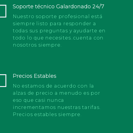
Nueva cuenta registrada DOOR TO DOOR
TRANSPORTS S.A.C.
Soporte técnico Galardonado 24/7
Nuestro soporte profesional está
siempre listo para responder a
Migración con éxito cuenta EMPRESA VIP
SECURITY PERU S.A.C
todas sus preguntas y ayudarte en
todo lo que necesites..cuenta con
nosotros siempre.
Se registro la nueva cuenta ADUAMERICA S.A.
Migración con éxito cuenta SAI &
Precios Estables
TECHNOLOGY S.A.C.
No estamos de acuerdo con la
alzas de precio a menudo es por
Nueva cuenta registrada GRUPO FUENTES
eso que casi nunca
CARRANZA S.A.C.
incrementamos nuestras tarifas.
Precios estables siempre.
El registro se realizó con éxito, nueva cuenta
KVDELL S.A.C.