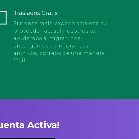
El registro se realizó con éxito, nueva cuenta
Traslados Gratis
MASTER SEGURIDAD CORPORATIVA S.A.C.
Si tienes mala experiencia con tu
proveedor actual nosotros te
Migración con éxito cuenta FARGOLINE S.A.
ayudamos a migrar, nos
encargamos de migrar tus
archivos, correos de una manera
Nueva cuenta registrada ENVIROCHEM
fácil.
INGENIEROS S.A.C.
Nueva cuenta registrada CERAMICOS
PERUANOS S.A.
Nueva cuenta registrada CALIDRA PERU
S.A.C.
enta Activa!
Nueva cuenta registrada CIA. MAGRA S.A.C.