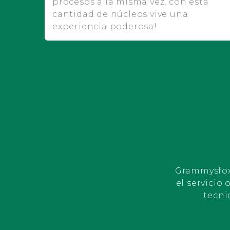
procesos a la misma vez, con esta
cantidad de núcleos vive una
experiencia poderosa!
Grammysfox 
el servicio
tecni