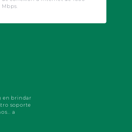
Mbps.
Migración con éxito cuenta SEGURIDAD
ELITE ARES S.A.C.
Nueva cuenta registrada MAGA IMPORT
S.R.LTDA.
Migración con éxito cuenta SECURICOP S.R.L.
Nueva cuenta registrada A. Y P.
DISTRIBUCIONES S.A.C.
g en brindar
stro soporte
Se unió con éxito SAI & TECHNOLOGY S.A.C.
s... a