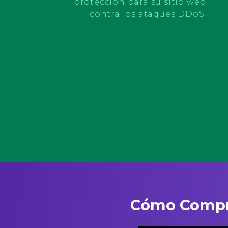
protección para su sitio web
contra los ataques DDoS.
Cómo Comprar