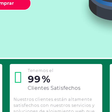
mprar
Tenemos el
99
%
Clientes Satisfechos
Nuestros clientes están altamente
satisfechos con nuestros servicios y
soluciones de alojamiento web que