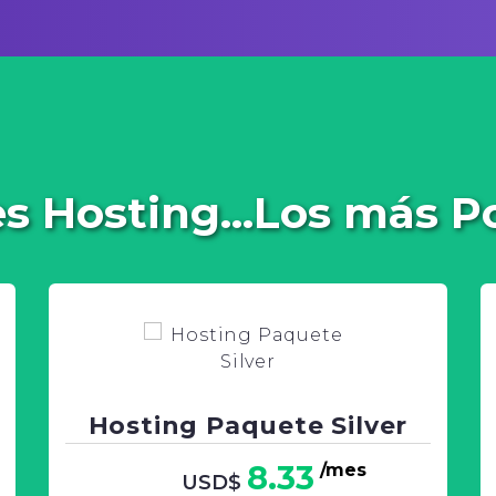
s Hosting...Los más P
Hosting Paquete Silver
8.33
/mes
USD$