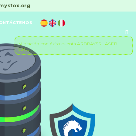
ysfox.org
Se registro la nueva cuenta ACERO
ONTÁCTENOS
COMERCIAL & CIA. S.A.C.
Migración con éxito cuenta ARBRAYSS LASER
S.R.L
El registro se realizó con éxito, nueva cuenta
ENVIROCHEM INGENIEROS S.A.C.
Nueva cuenta registrada MASTER
SEGURIDAD CORPORATIVA S.A.C.
Se unió con éxito CORPORACION ALESVA
SAC