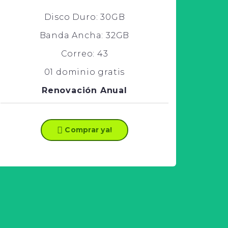
Disco Duro: 30GB
Nueva cuenta registrada KING REAL
SECURITY SA.C
Banda Ancha: 32GB
Correo: 43
Migración con éxito cuenta BJ AUDICION SAC
01 dominio gratis
Renovación Anual
El registro se realizó con éxito, nueva cuenta R
& V SECURITY S.A.C.
Comprar ya!
Migración con éxito cuenta JACVAL S.A.C.
Se unió con éxito AEROPUERTOS DEL PERU
S.A.