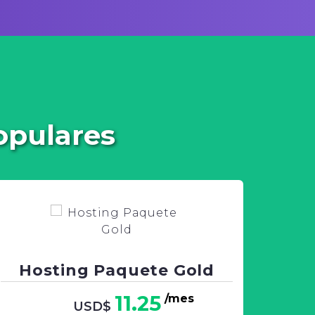
Migración con éxito cuenta AXIS GL AGENCIA
DE ADUANA S.A.C.
Nueva cuenta registrada MERQUITEX SAC
El registro se realizó con éxito, nueva cuenta
opulares
HIDROQUIMICA COLOR E.I.R.L.
Migración con éxito cuenta EEMERSON S.A.C.
Migración con éxito cuenta BVG PRODUCTS
& SERVICES S.A.C.
Hosting Paquete Gold
Se registro la nueva cuenta A & G
11.25
/mes
USD$
TRANSPORTE Y COMERCIALIZACION S.R.L.