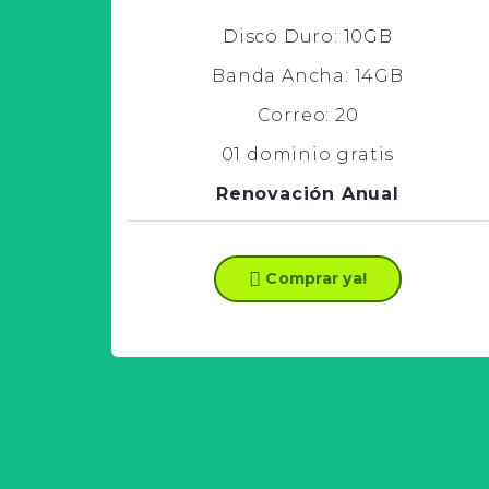
Disco Duro: 10GB
Banda Ancha: 14GB
ema
Correo: 20
01 dominio gratis
Renovación Anual
Comprar ya!