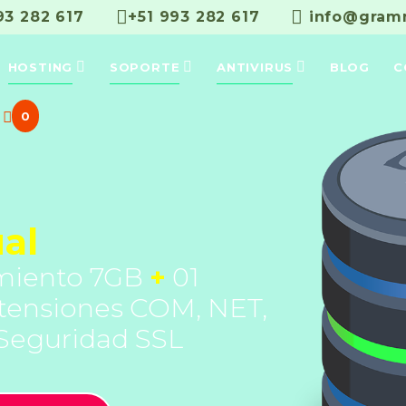
993 282 617
+51 993 282 617
info@gramm
HOSTING
SOPORTE
ANTIVIRUS
BLOG
C
0
al
miento 7GB
+
01
xtensiones COM, NET,
 Seguridad SSL