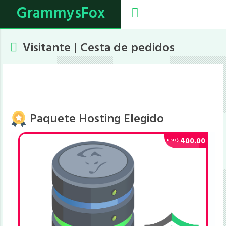
GrammysFox
Visitante | Cesta de pedidos
Carrito Compras
Confirmación
1
2
Datos Personales
Pagos
3
4
Paquete Hosting Elegido
400.00
USD$