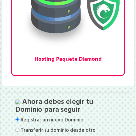
Hosting Paquete Diamond
Detalles del paquete:
Capacidad de Disco: 55GB
Ahora debes elegir tu
Banda ancha: 100GB
Dominio para seguir
Cuentas de correo: Ilimitado
01 dominio gratis: com, net, work
Registrar un nuevo Dominio.
Certificado SSL: Gratis
Transferir su dominio desde otro
Renovación: Anual